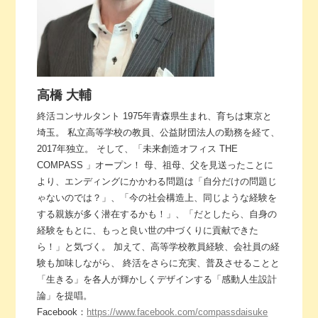
高橋 大輔
終活コンサルタント 1975年青森県生まれ、育ちは東京と
埼玉。 私立高等学校の教員、公益財団法人の勤務を経て、
2017年独立。 そして、「未来創造オフィス THE
COMPASS 」オープン！ 母、祖母、父を見送ったことに
より、エンディングにかかわる問題は「自分だけの問題じ
ゃないのでは？」、「今の社会構造上、同じような経験を
する親族が多く潜在するかも！」、「だとしたら、自身の
経験をもとに、もっと良い世の中づくりに貢献できた
ら！」と気づく。 加えて、高等学校教員経験、会社員の経
験も加味しながら、 終活をさらに充実、普及させることと
「生きる」を各人が輝かしくデザインする「感動人生設計
論」を提唱。
Facebook：
https://www.facebook.com/compassdaisuke