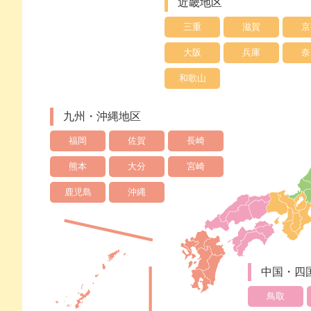
近畿地区
三重
滋賀
京
大阪
兵庫
奈
和歌山
九州・沖縄地区
福岡
佐賀
長崎
熊本
大分
宮崎
鹿児島
沖縄
中国・四
鳥取