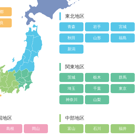
都
東北地区
良
青森
岩手
宮城
秋田
山形
福島
新潟
関東地区
茨城
栃木
群馬
埼玉
千葉
東京
神奈川
山梨
国地区
中部地区
島根
岡山
富山
石川
福井