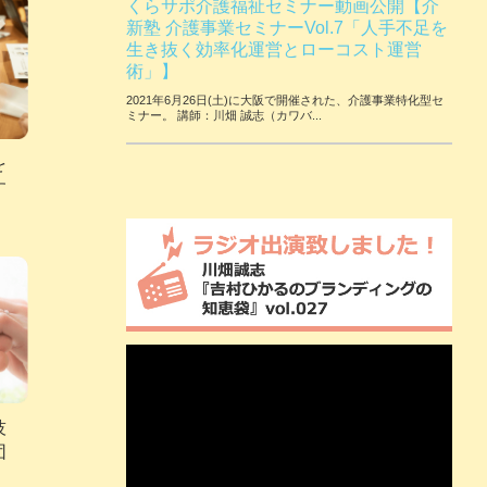
くらサポ介護福祉セミナー動画公開【介
新塾 介護事業セミナーVol.7「人手不足を
生き抜く効率化運営とローコスト運営
術」】
2021年6月26日(土)に大阪で開催された、介護事業特化型セ
ミナー。 講師：川畑 誠志（カワバ...
を
す
技
団