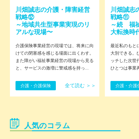
川畑誠志の介護・障害経営
川畑誠志
戦略⑫
戦略⑪
～地域共生型事業実現のリ
～続 福
アルな現場〜
大転換時
介護保険事業経営の現場では、将来に向
最近私のもと
けての閉塞感を感じる場面に出くわす。
大別できる。
また障がい福祉事業経営の現場から見る
ッチした次世
と、サービスの激増に警戒感を持っ...
ひとつは事業再
全て読む ＞＞
介護・介護保険
介護・介護
人気のコラム