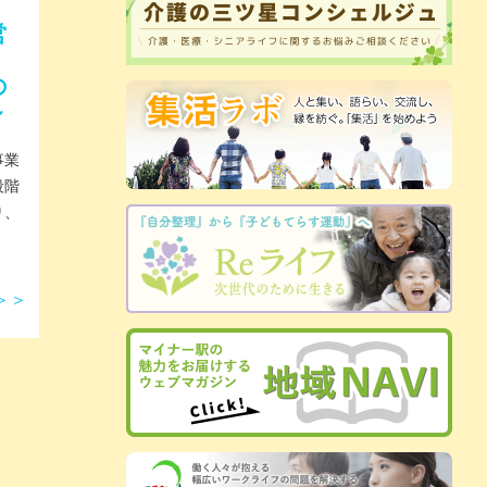
営
の
～
事業
段階
り、
＞＞