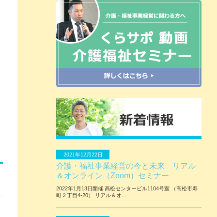
2021年12月22日
介護・福祉事業経営の今と未来 リアル
＆オンライン（Zoom）セミナー
2022年1月13日開催 ⾼松センタービル1104号室 （⾼松市寿
町２丁⽬4-20） リアル＆オ...