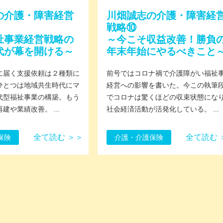
の介護・障害経営
川畑誠志の介護・障害経
戦略⑩
祉事業経営戦略の
～今こそ収益改善！勝負
代が幕を開ける～
年末年始にやるべきこと
に届く支援依頼は２種類に
前号ではコロナ禍で介護障がい福祉
ひとつは地域共生時代にマ
経営への影響を書いた。今この執筆
代型福祉事業の構築。もう
でコロナは驚くほどの収束状態にな
建や業績改善。 ...
社会経済活動が活発化している。 ...
全て読む ＞＞
全て読む 
保険
介護・介護保険