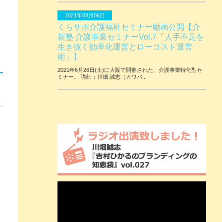
2021年08月06日
くらサポ介護福祉セミナー動画公開【介
新塾 介護事業セミナーVol.7「人手不足を
生き抜く効率化運営とローコスト運営
術」】
2021年6月26日(土)に大阪で開催された、介護事業特化型セ
ミナー。 講師：川畑 誠志（カワバ...