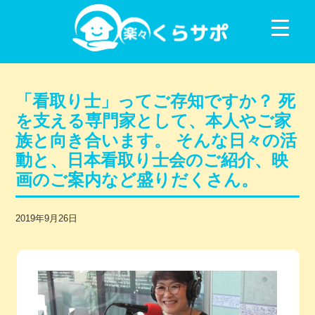
コンテンツに移動
「看取り士」ってご存知ですか？ 死
を支える専門家として、本人やご家
族と向き合います。 そんな日々の活
動と、日本看取り士会のご紹介、映
画のご案内など盛りだくさん。
2019年9月26日