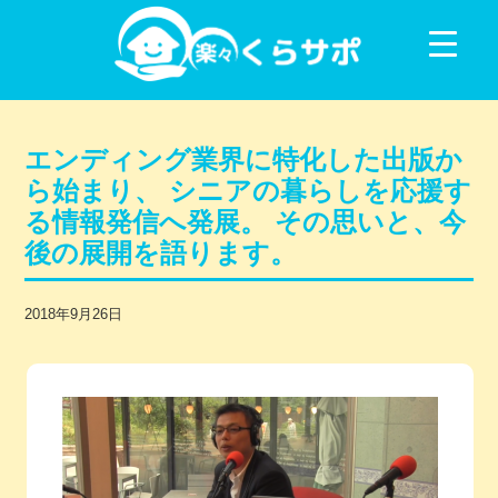
コンテンツに移動
エンディング業界に特化した出版か
ら始まり、 シニアの暮らしを応援す
る情報発信へ発展。 その思いと、今
後の展開を語ります。
2018年9月26日