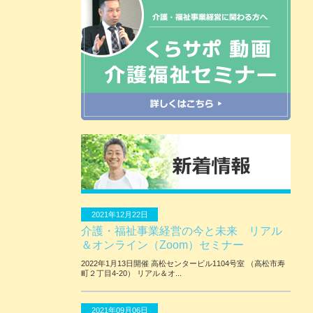
2021年12月22日
介護・福祉事業経営の今と未来 リアル
＆オンライン（Zoom）セミナー
2022年1月13日開催 ⾼松センタービル1104号室 （⾼松市寿
町２丁⽬4-20） リアル＆オ...
2021年09月06日