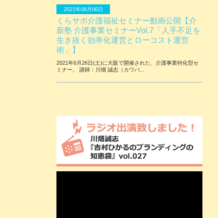
2021年08月06日
くらサポ介護福祉セミナー動画公開【介
新塾 介護事業セミナーVol.7「人手不足を
生き抜く効率化運営とローコスト運営
術」】
2021年6月26日(土)に大阪で開催された、介護事業特化型セ
ミナー。 講師：川畑 誠志（カワバ...