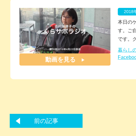
201
本日の
す。ご
です。
暮らし
Facebo
動画を見る
前の記事