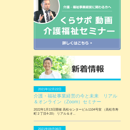
2021年12月22日
介護・福祉事業経営の今と未来 リアル
＆オンライン（Zoom）セミナー
2022年1月13日開催 ⾼松センタービル1104号室 （⾼松市寿
町２丁⽬4-20） リアル＆オ...
2021年09月06日