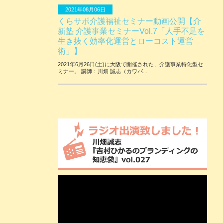
2021年08月06日
くらサポ介護福祉セミナー動画公開【介
新塾 介護事業セミナーVol.7「人手不足を
生き抜く効率化運営とローコスト運営
術」】
2021年6月26日(土)に大阪で開催された、介護事業特化型セ
ミナー。 講師：川畑 誠志（カワバ...