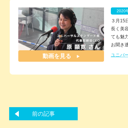
202
３月1
長く美
ても魅
お聞き
ユニバ
動画を見る
前の記事