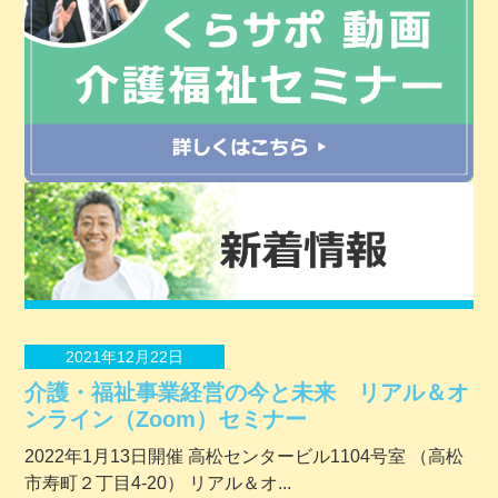
2021年12月22日
介護・福祉事業経営の今と未来 リアル＆オ
ンライン（Zoom）セミナー
2022年1月13日開催 ⾼松センタービル1104号室 （⾼松
市寿町２丁⽬4-20） リアル＆オ...