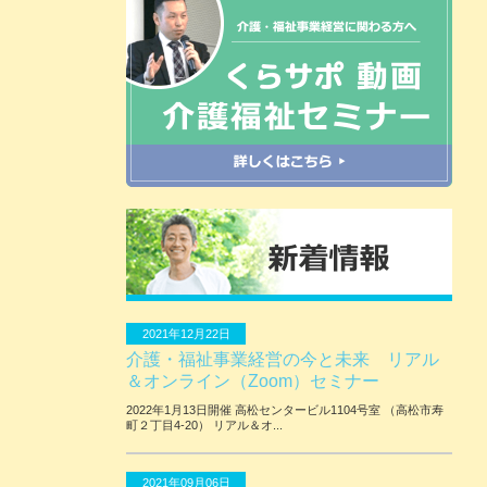
2021年12月22日
介護・福祉事業経営の今と未来 リアル
＆オンライン（Zoom）セミナー
2022年1月13日開催 ⾼松センタービル1104号室 （⾼松市寿
町２丁⽬4-20） リアル＆オ...
2021年09月06日