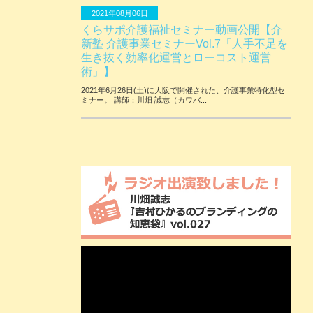
2021年08月06日
くらサポ介護福祉セミナー動画公開【介
新塾 介護事業セミナーVol.7「人手不足を
生き抜く効率化運営とローコスト運営
術」】
2021年6月26日(土)に大阪で開催された、介護事業特化型セ
ミナー。 講師：川畑 誠志（カワバ...