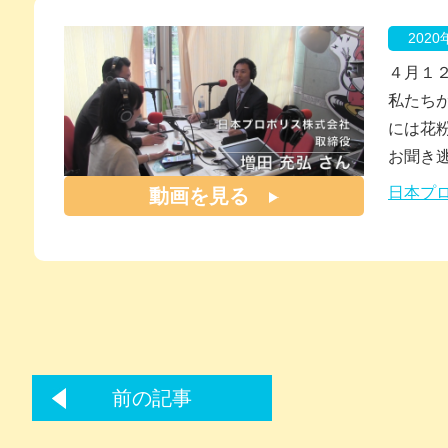
202
４月１
私たち
には花
お聞き
日本プ
動画を見る
前の記事