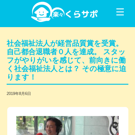
コンテンツに移動
社会福祉法人が経営品質賞を受賞。
自己都合退職者０人を達成。 スタッ
フがやりがいを感じて、前向きに働
く社会福祉法人とは？ その極意に迫
ります！
2019年8月6日