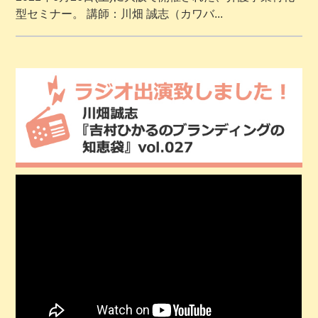
型セミナー。 講師：川畑 誠志（カワバ...