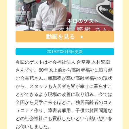
動画を見る
2019年08月6日更新
今回のゲストは社会福祉法人 合掌苑 木村繁樹
さんです。60年以上前から高齢者福祉に取り組
む合掌苑さん。離職率が高い高齢者福祉の現状
から、スタッフも入居者も皆が幸せに暮らすこ
とができるよう現場の改善に取り組み、今では
全国から見学に来るほどに。独居高齢者のコミ
ュニティ作り、障害者雇用、子供の貧困問題な
どの社会福祉にも貢献したいという熱い想いを
お伺いしました。