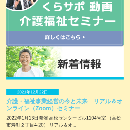
2021年12月22日
介護・福祉事業経営の今と未来 リアル＆オ
ンライン（Zoom）セミナー
2022年1月13日開催 ⾼松センタービル1104号室 （⾼松
市寿町２丁⽬4-20） リアル＆オ...