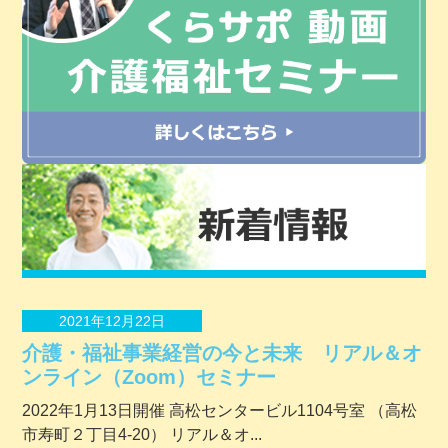
2021年12月22日
介護・福祉事業経営の今と未来 リアル＆オ
ンライン（Zoom）セミナー
2022年1月13日開催 ⾼松センタービル1104号室 （⾼松
市寿町２丁⽬4-20） リアル＆オ...