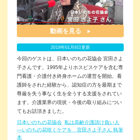
動画を見る
2019年01月8日更新
今回のゲストは、日本いのちの花協会 宮田さよ
子さんです。
1995
年よりホスピスケアを含む専
門看護・介護付き終身ホームの運営を開始。看
護師をされた経験から、認知症の方を最期まで
尊厳を失う事なく生を全うする支援をされてい
ます。介護業界の現状・今後の取り組みについ
てもお話頂きました。
日本いのちの花協会
私は高齢介護請け負い人
―いのちの花咲くケアを 宮田さよ子さん 執筆
本