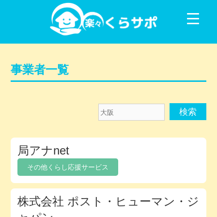
コンテンツに移動
事業者一覧
大
阪
メ
局アナnet
ン
バ
その他くらし応援サービス
ー
デ
株式会社 ポスト・ヒューマン・ジ
ィ
レ