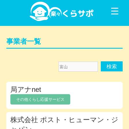
コンテンツに移動
事業者一覧
富
山
メ
局アナnet
ン
バ
その他くらし応援サービス
ー
デ
株式会社 ポスト・ヒューマン・ジ
ィ
レ