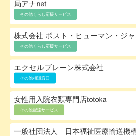
局アナnet
ン
バ
その他くらし応援サービス
ー
デ
株式会社 ポスト・ヒューマン・ジ
ィ
レ
その他くらし応援サービス
ク
ト
エクセルブレーン株式会社
リ
その他相談窓口
女性用入院衣類専門店totoka
その他配達サービス
一般社団法人 日本福祉医療輸送機構