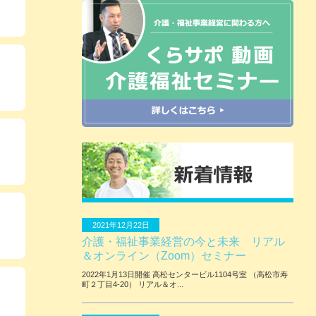
2021年12月22日
介護・福祉事業経営の今と未来 リアル
＆オンライン（Zoom）セミナー
2022年1月13日開催 ⾼松センタービル1104号室 （⾼松市寿
町２丁⽬4-20） リアル＆オ...