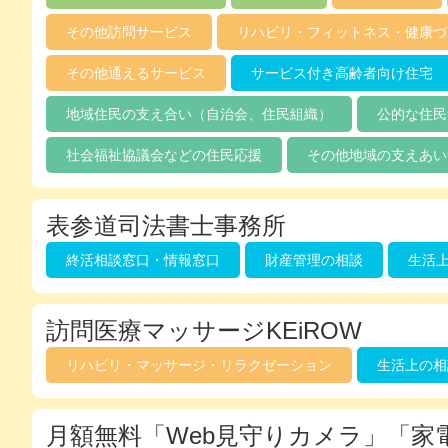
その他訪問サービス
リハビリ・フィットネス・健康づ
その他通えるサービス
サービス付き高齢者向け住宅
地域住民の支え合い（自治会、住民組織）
公的な住民
社会福祉協議会などの住民応援
その他地域の支えあい
表参道司法書士事務所
終活相談窓口・情報窓口
財産管理の相談
生活
訪問医療マッサージKEiROW
リハビリ・マッサージ・リラクゼーション
生活上の相
月額無料「Web見守りカメラ」「家