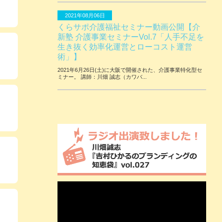
2021年08月06日
くらサポ介護福祉セミナー動画公開【介
新塾 介護事業セミナーVol.7「人手不足を
生き抜く効率化運営とローコスト運営
術」】
2021年6月26日(土)に大阪で開催された、介護事業特化型セ
ミナー。 講師：川畑 誠志（カワバ...