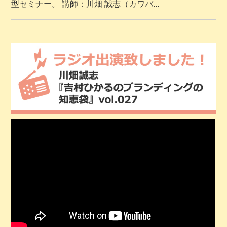
型セミナー。 講師：川畑 誠志（カワバ...