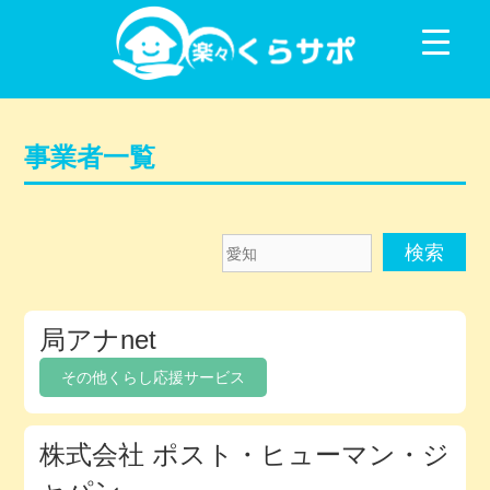
コンテンツに移動
事業者一覧
愛
知
メ
局アナnet
ン
バ
その他くらし応援サービス
ー
デ
株式会社 ポスト・ヒューマン・ジ
ィ
レ