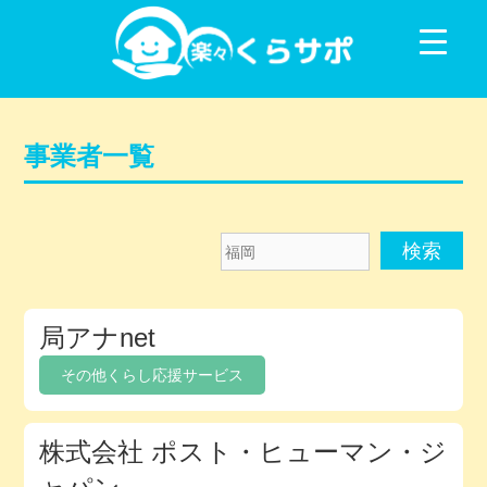
コンテンツに移動
事業者一覧
福
岡
メ
局アナnet
ン
バ
その他くらし応援サービス
ー
デ
株式会社 ポスト・ヒューマン・ジ
ィ
レ