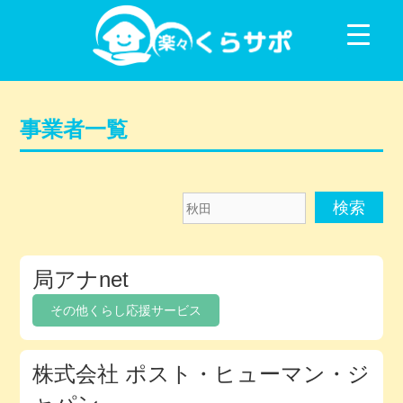
コンテンツに移動
事業者一覧
秋
田
メ
局アナnet
ン
バ
その他くらし応援サービス
ー
デ
株式会社 ポスト・ヒューマン・ジ
ィ
レ