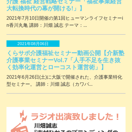
介護 福祉 経営戦略セミナー「福祉事業経営
大転換時代の幕が開ける!」】
2021年7月10日開催の第1回ヒューマンライフセミナーi
n香川丸亀 講師：川畑 誠志 テーマ：...
2021年08月06日
くらサポ介護福祉セミナー動画公開【介新塾
介護事業セミナーVol.7「人手不足を生き抜
く効率化運営とローコスト運営術」】
2021年6月26日(土)に大阪で開催された、介護事業特化
型セミナー。 講師：川畑 誠志（カワバ...