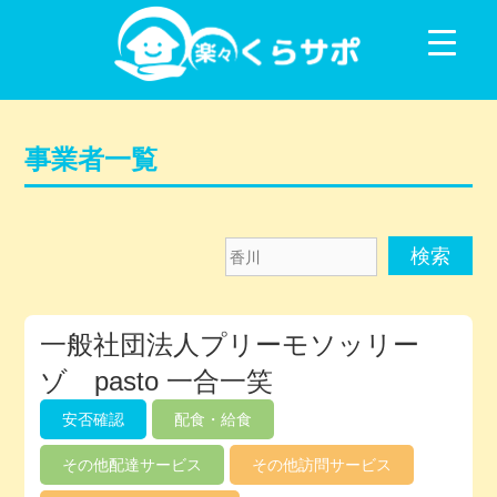
コンテンツに移動
事業者一覧
香
川
メ
一般社団法人プリーモソッリー
ン
バ
ゾ pasto 一合一笑
ー
安否確認
配食・給食
デ
ィ
その他配達サービス
その他訪問サービス
レ