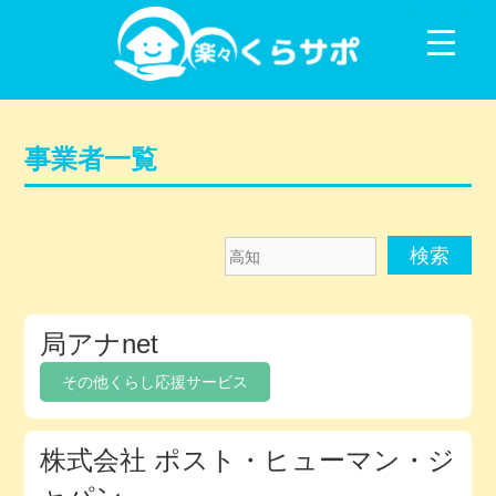
コンテンツに移動
事業者一覧
高
知
メ
局アナnet
ン
バ
その他くらし応援サービス
ー
デ
株式会社 ポスト・ヒューマン・ジ
ィ
レ