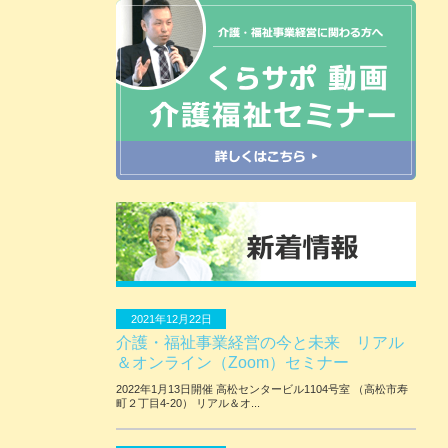
2021年12月22日
介護・福祉事業経営の今と未来 リアル
＆オンライン（Zoom）セミナー
2022年1月13日開催 ⾼松センタービル1104号室 （⾼松市寿
町２丁⽬4-20） リアル＆オ...