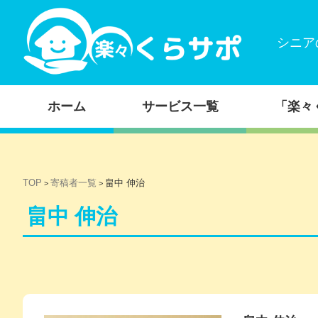
シニア
コンテンツに移動
ホーム
サービス一覧
「楽々
TOP
寄稿者一覧
畠中 伸治
>
>
畠中 伸治