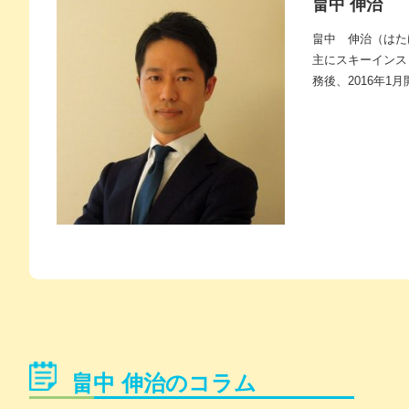
畠中 伸治
畠中 伸治（はた
主にスキーインス
務後、2016年
畠中 伸治のコラム