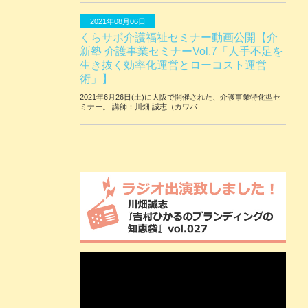
2021年08月06日
くらサポ介護福祉セミナー動画公開【介
新塾 介護事業セミナーVol.7「人手不足を
生き抜く効率化運営とローコスト運営
術」】
2021年6月26日(土)に大阪で開催された、介護事業特化型セ
ミナー。 講師：川畑 誠志（カワバ...