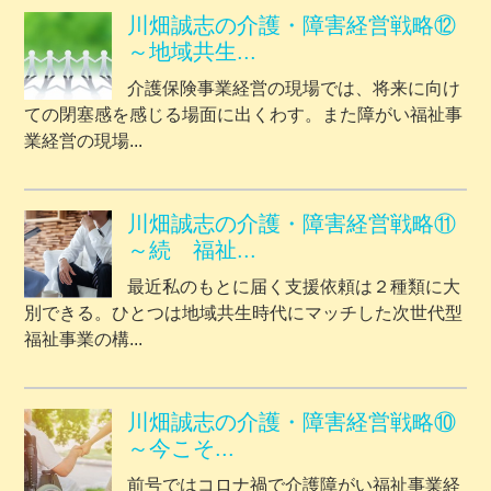
川畑誠志の介護・障害経営戦略⑫
～地域共生...
介護保険事業経営の現場では、将来に向け
ての閉塞感を感じる場面に出くわす。また障がい福祉事
業経営の現場...
川畑誠志の介護・障害経営戦略⑪
～続 福祉...
最近私のもとに届く支援依頼は２種類に大
別できる。ひとつは地域共生時代にマッチした次世代型
福祉事業の構...
川畑誠志の介護・障害経営戦略⑩
～今こそ...
前号ではコロナ禍で介護障がい福祉事業経