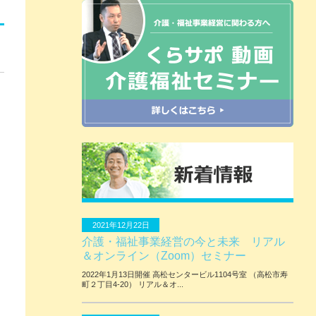
2021年12月22日
介護・福祉事業経営の今と未来 リアル
＆オンライン（Zoom）セミナー
2022年1月13日開催 ⾼松センタービル1104号室 （⾼松市寿
町２丁⽬4-20） リアル＆オ...