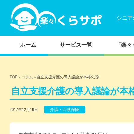
シニア
コンテンツに移動
ホーム
サービス一覧
「楽々
TOP
コラム
自立支援介護の導入議論が本格化⑤
>
>
自立支援介護の導入議論が本
介護・介護保険
2017年12月19日