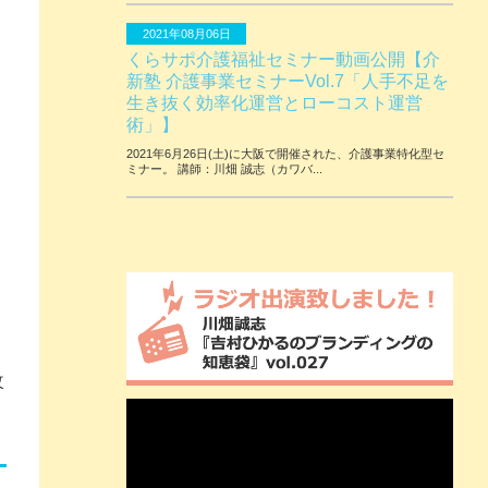
2021年08月06日
くらサポ介護福祉セミナー動画公開【介
新塾 介護事業セミナーVol.7「人手不足を
生き抜く効率化運営とローコスト運営
術」】
2021年6月26日(土)に大阪で開催された、介護事業特化型セ
ミナー。 講師：川畑 誠志（カワバ...
改