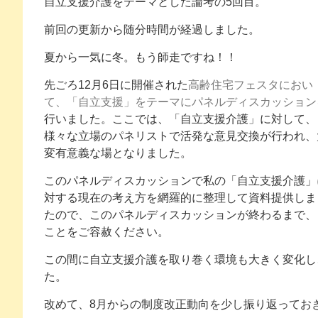
自立支援介護をテーマとした論考の5回目。
前回の更新から随分時間が経過しました。
夏から一気に冬。もう師走ですね！！
先ごろ12月6日に開催された
高齢住宅フェスタにおい
て、「自立支援」をテーマにパネルディスカッション
行いました。ここでは、「自立支援介護」に対して、
様々な立場のパネリストで活発な意見交換が行われ、
変有意義な場となりました。
このパネルディスカッションで私の「自立支援介護」
対する現在の考え方を網羅的に整理して資料提供しま
たので、このパネルディスカッションが終わるまで、
ことをご容赦ください。
この間に自立支援介護を取り巻く環境も大きく変化し
た。
改めて、8月からの制度改正動向を少し振り返ってお