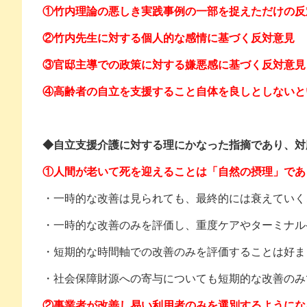
①竹内理論の悪しき実践事例の一部を捉えただけの反
②竹内先生に対する個人的な感情に基づく反対意見
③官邸主導での政策に対する嫌悪感に基づく反対意見
④高齢者の自立を支援すること自体を良しとしないと
◆自立支援介護に対する理にかなった指摘であり、対
①人間が老いて死を迎えることは「自然の摂理」であ
・一時的な改善は見られても、最終的には衰えていく
・一時的な改善のみを評価し、重度ケアやターミナル
・短期的な時間軸での改善のみを評価することは好ま
・社会保障財源への寄与についても短期的な改善のみ
②事業者が改善し易い利用者のみを選別するようにな