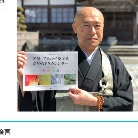
須
・
金言