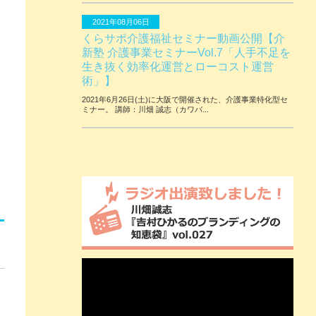
2021年08月06日
くらサポ介護福祉セミナー動画公開【介
新塾 介護事業セミナーVol.7「人手不足を
生き抜く効率化運営とローコスト運営
術」】
2021年6月26日(土)に大阪で開催された、介護事業特化型セ
ミナー。 講師：川畑 誠志（カワバ...