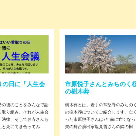
りの日に「人生会
市原悦子さんとみちのく
の樹木葬
その後のことをみんなで話
樹木葬とは。岩手の常堅寺のみちの
る取り組み、それが人生会
の樹木葬についてご紹介します。亡
、法律、そしてお寺さんも
った市原悦子さんは7年前に亡くなっ
と死に向き合ってみ...
夫の舞台演出家塩見哲さんの隣の樹..