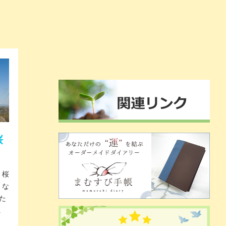
桜
く桜
くな
た
.