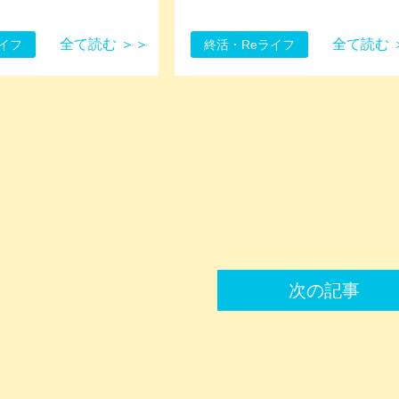
全て読む ＞＞
全て読む 
イフ
終活・Reライフ
次の記事