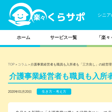
シニア
コンテンツに移動
ホーム
サービス一覧
「楽々
TOP
コラム
介護事業経営者も職員も入所者も「三方良し」の経営理
>
>
介護事業経営者も職員も入所
生き方・考え方
2020年01月20日