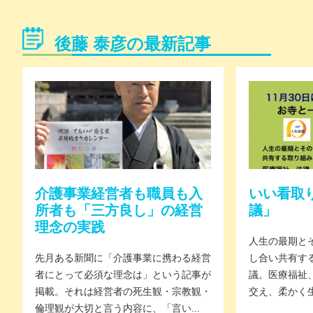
後藤 泰彦の最新記事
介護事業経営者も職員も入
いい看取
所者も「三方良し」の経営
議」
理念の実践
人生の最期と
先月ある新聞に「介護事業に携わる経営
し合い共有す
者にとって必須な理念は」という記事が
議。医療福祉
掲載。それは経営者の死生観・宗教観・
交え、柔かく生
倫理観が大切と言う内容に、「言い...