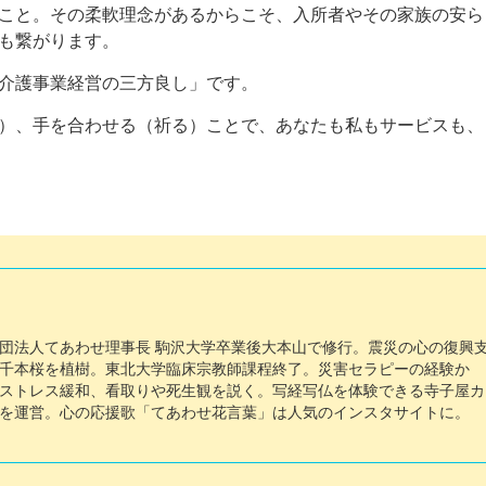
こと。その柔軟理念があるからこそ、入所者やその家族の安ら
も繋がります。
介護事業経営の三方良し」です。
）、手を合わせる（祈る）ことで、あなたも私もサービスも、
団法人てあわせ理事長 駒沢大学卒業後大本山で修行。震災の心の復興
千本桜を植樹。東北大学臨床宗教師課程終了。災害セラピーの経験か
ストレス緩和、看取りや死生観を説く。写経写仏を体験できる寺子屋カ
を運営。心の応援歌「てあわせ花言葉」は人気のインスタサイトに。