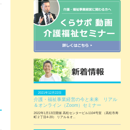
2021年12月22日
介護・福祉事業経営の今と未来 リアル
＆オンライン（Zoom）セミナー
2022年1月13日開催 ⾼松センタービル1104号室 （⾼松市寿
町２丁⽬4-20） リアル＆オ...