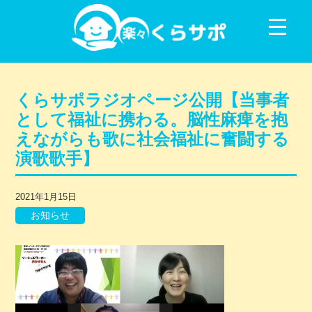
コンテンツに移動
くらサポラジオページ公開【当事者
として福祉に携わる。脳性麻痺を抱
えながらも歌に社会福祉に奮闘する
演歌歌手】
2021年1月15日
お知らせ