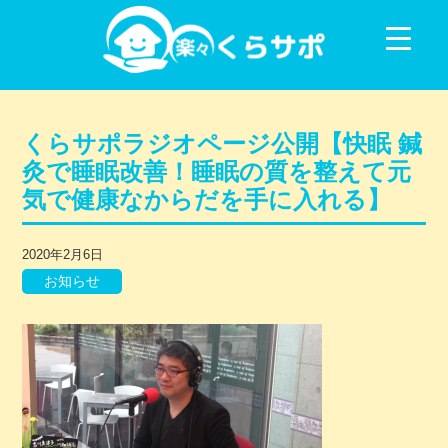
コンテンツに移動
くらサポラジオページ公開【快眠 鍼
灸で睡眠改善！睡眠の質を整えて元
気で健康なからだを手に入れる】
2020年2月6日
お知らせ