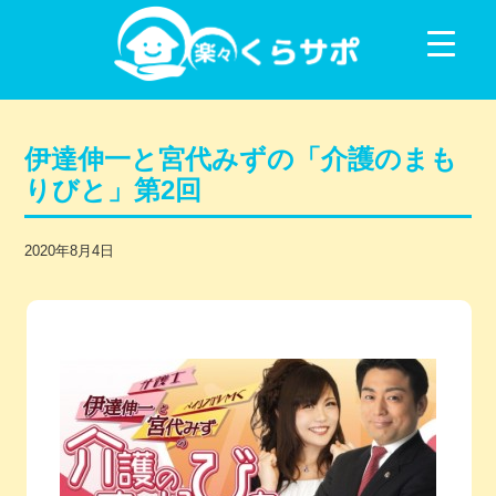
コンテンツに移動
伊達伸一と宮代みずの「介護のまも
りびと」第2回
2020年8月4日