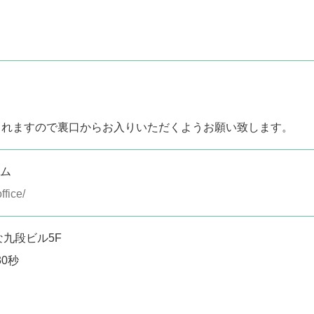
されますので裏口からお入りいただくようお願い致します。
ム
ffice/
な九段ビル5F
0秒