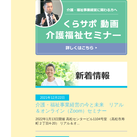
2021年12月22日
介護・福祉事業経営の今と未来 リアル
＆オンライン（Zoom）セミナー
2022年1月13日開催 ⾼松センタービル1104号室 （⾼松市寿
町２丁⽬4-20） リアル＆オ...