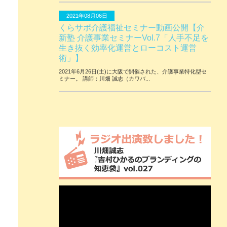
2021年08月06日
くらサポ介護福祉セミナー動画公開【介
新塾 介護事業セミナーVol.7「人手不足を
生き抜く効率化運営とローコスト運営
術」】
2021年6月26日(土)に大阪で開催された、介護事業特化型セ
ミナー。 講師：川畑 誠志（カワバ...