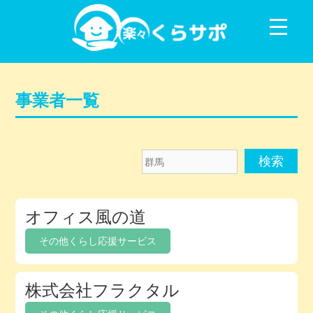
コンテンツに移動
事業者一覧
群
馬
メ
オフィス風の道
ン
バ
その他くらし応援サービス
ー
デ
株式会社フラクタル
ィ
レ