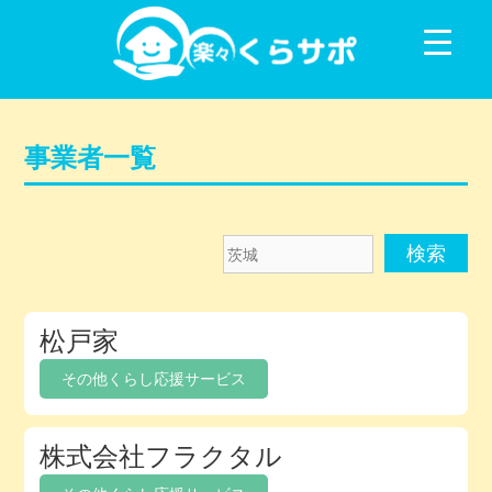
コンテンツに移動
事業者一覧
茨
城
メ
松戸家
ン
バ
その他くらし応援サービス
ー
デ
株式会社フラクタル
ィ
レ