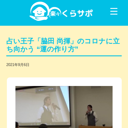
コンテンツに移動
占い王子「脇田 尚揮」のコロナに立
ち向かう “運の作り方”
2021年9月6日