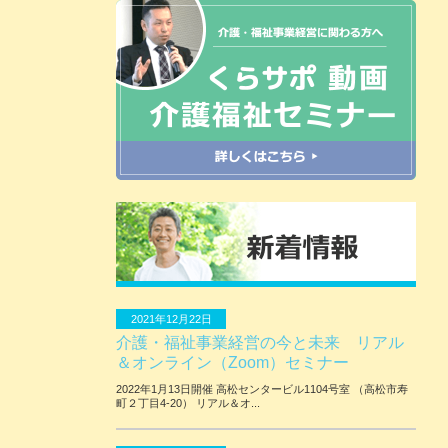
2021年12月22日
介護・福祉事業経営の今と未来 リアル
＆オンライン（Zoom）セミナー
2022年1月13日開催 ⾼松センタービル1104号室 （⾼松市寿
町２丁⽬4-20） リアル＆オ...