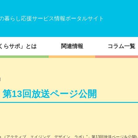
の暮らし応援サービス情報ポータルサイト
くらサポ」とは
関連情報
コラム一覧
開
 Lab】 第13回放送ページ公開
gn Lab （アクティブ エイジング デザイン ラボ）”」第13回放送ページを公開