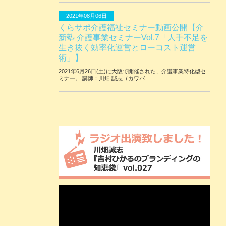
2021年08月06日
くらサポ介護福祉セミナー動画公開【介
新塾 介護事業セミナーVol.7「人手不足を
生き抜く効率化運営とローコスト運営
術」】
2021年6月26日(土)に大阪で開催された、介護事業特化型セ
ミナー。 講師：川畑 誠志（カワバ...