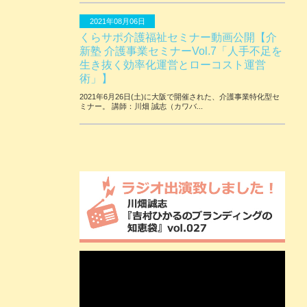
2021年08月06日
くらサポ介護福祉セミナー動画公開【介
新塾 介護事業セミナーVol.7「人手不足を
生き抜く効率化運営とローコスト運営
術」】
2021年6月26日(土)に大阪で開催された、介護事業特化型セ
ミナー。 講師：川畑 誠志（カワバ...