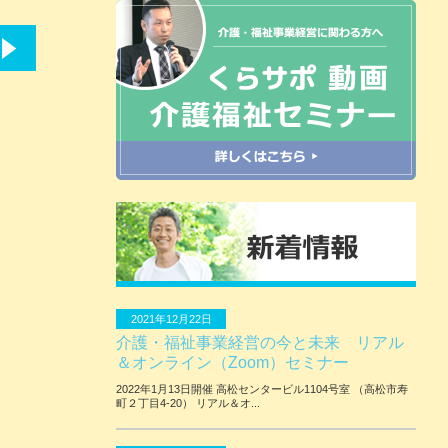
2021年12月22日
介護・福祉事業経営の今と未来 リアル
＆オンライン（Zoom）セミナー
2022年1月13日開催 ⾼松センタービル1104号室 （⾼松市寿
町２丁⽬4-20） リアル＆オ...