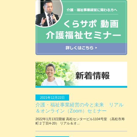
2021年12月22日
介護・福祉事業経営の今と未来 リアル
＆オンライン（Zoom）セミナー
2022年1月13日開催 ⾼松センタービル1104号室 （⾼松市寿
町２丁⽬4-20） リアル＆オ...