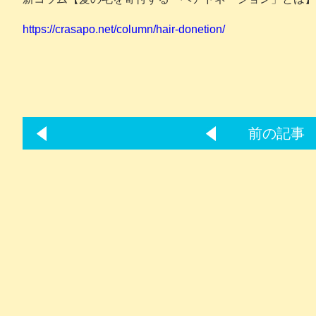
https://crasapo.net/column/hair-donetion/
前の記事