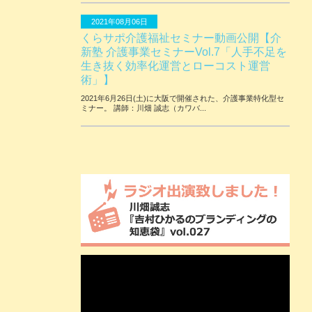
2021年08月06日
くらサポ介護福祉セミナー動画公開【介
新塾 介護事業セミナーVol.7「人手不足を
生き抜く効率化運営とローコスト運営
術」】
2021年6月26日(土)に大阪で開催された、介護事業特化型セ
ミナー。 講師：川畑 誠志（カワバ...