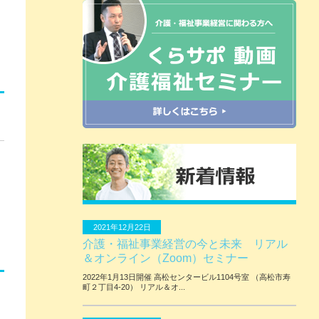
2021年12月22日
介護・福祉事業経営の今と未来 リアル
＆オンライン（Zoom）セミナー
2022年1月13日開催 ⾼松センタービル1104号室 （⾼松市寿
町２丁⽬4-20） リアル＆オ...