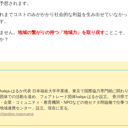
予想されます。
れまでコストのみがかかり社会的な利益を生み出せていなかっ
す。
ません。
地域の繋がりの持つ「地域力」を取り戻す
ことこそ、
か？
alqa-はるか代表 日本福祉大学卒業後、東京で国際協力専門紙に関わ
体での活動を進め、フェアトレード団体halqa-はるか設立。 香川県
・企業・コミュニティ・教育機関・NPOなどの他セクタ間協働で仕事
地域連携センター」設立。現在に至る。
m/teruhiro.maruyama