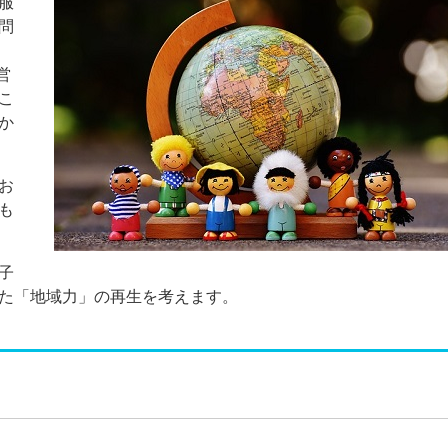
服
問
営
こ
か
お
も
子
た「地域力」の再生を考えます。