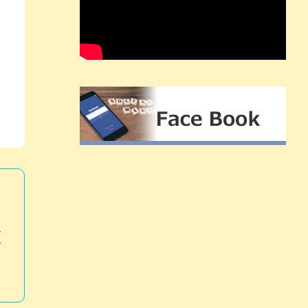
り
で
づ