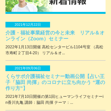
2021年12月22日
介護・福祉事業経営の今と未来 リアル＆オ
ンライン（Zoom）セミナー
2022年1月13日開催 ⾼松センタービル1104号室 （⾼松
市寿町２丁⽬4-20） リアル＆オ...
2021年09月06日
くらサポ介護福祉セミナー動画公開【占い王
子「脇田 尚揮」のコロナに立ち向かう “運の
作り方”】
2021年7月10日開催の第1回ヒューマンライフセミナーi
n香川丸亀 講師：脇田 尚揮 テーマ：...