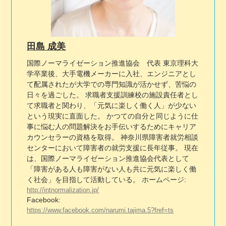
田島 成美
国際ノーマライゼーション推進協会 代表 東京理科大
学卒業後、大手電機メーカーに入社、エンジニアとし
て配属されたが大学での専門知識が活かせず、苦悩の
日々を過ごした。 求職者支援訓練校の施設責任者とし
て求職者と関わり、「元気に楽しく働く人」が少ない
という現実に直面した。 かつての自分と同じように仕
事に悩む人の問題解決をお手伝いするためにキャリア
カウンセラーの資格を取得。 神奈川県障害者就労相談
センターにおいて障害者の就労支援に長年従事。 現在
は、国際ノーマライゼーション推進協会代表として
「障害がある人も障害がない人も共に元気に楽しく働
く社会」を目指して活動している。 ホームページ:
http://intnormalization.jp/
Facebook:
https://www.facebook.com/narumi.tajima.5?fref=ts