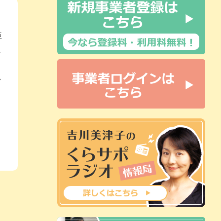
亜
ま
し