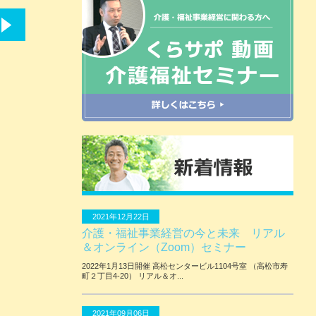
2021年12月22日
介護・福祉事業経営の今と未来 リアル
＆オンライン（Zoom）セミナー
2022年1月13日開催 ⾼松センタービル1104号室 （⾼松市寿
町２丁⽬4-20） リアル＆オ...
2021年09月06日