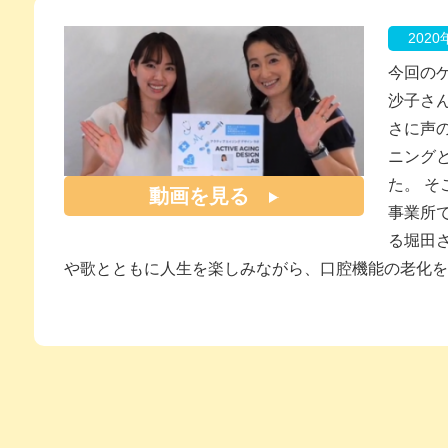
202
今回の
沙子さ
さに声
ニング
た。 そ
動画を見る
事業所
る堀田
や歌とともに人生を楽しみながら、口腔機能の老化を