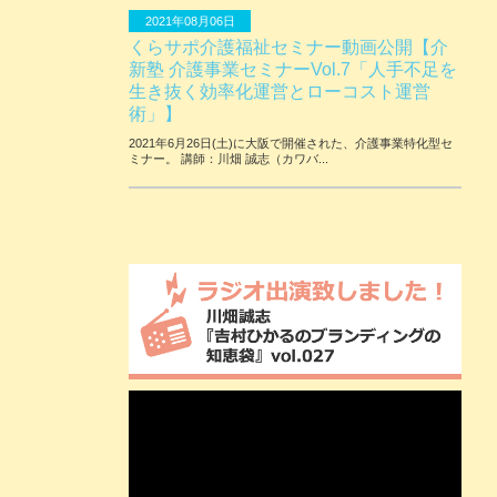
2021年08月06日
くらサポ介護福祉セミナー動画公開【介
新塾 介護事業セミナーVol.7「人手不足を
生き抜く効率化運営とローコスト運営
術」】
2021年6月26日(土)に大阪で開催された、介護事業特化型セ
ミナー。 講師：川畑 誠志（カワバ...