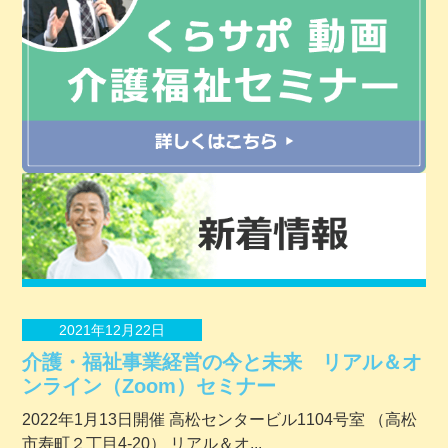
2021年12月22日
介護・福祉事業経営の今と未来 リアル＆オ
ンライン（Zoom）セミナー
2022年1月13日開催 ⾼松センタービル1104号室 （⾼松
市寿町２丁⽬4-20） リアル＆オ...