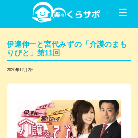
コンテンツに移動
伊達伸一と宮代みずの「介護のまも
りびと」第11回
2020年12月2日