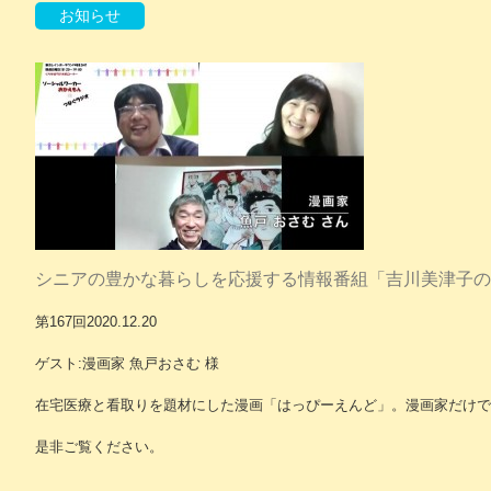
お知らせ
シニアの豊かな暮らしを応援する情報番組「吉川美津子の
第167回2020.12.20
ゲスト:漫画家 魚戸おさむ 様
在宅医療と看取りを題材にした漫画「はっぴーえんど」。漫画家だけで
是非ご覧ください。