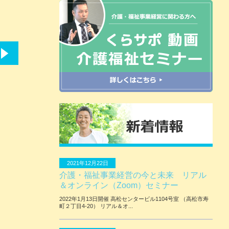
2021年12月22日
介護・福祉事業経営の今と未来 リアル
＆オンライン（Zoom）セミナー
2022年1月13日開催 ⾼松センタービル1104号室 （⾼松市寿
町２丁⽬4-20） リアル＆オ...