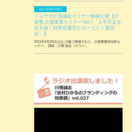
2021年08月06日
くらサポ介護福祉セミナー動画公開【介
新塾 介護事業セミナーVol.7「人手不足を
生き抜く効率化運営とローコスト運営
術」】
2021年6月26日(土)に大阪で開催された、介護事業特化型セ
ミナー。 講師：川畑 誠志（カワバ...