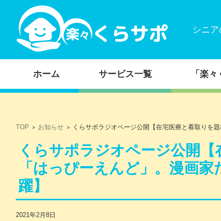
シニア
コンテンツに移動
ホーム
サービス一覧
「楽々
TOP
お知らせ
くらサポラジオページ公開【在宅医療と看取りを題
>
>
くらサポラジオページ公開【
「はっぴーえんど」。漫画家
躍】
2021年2月8日