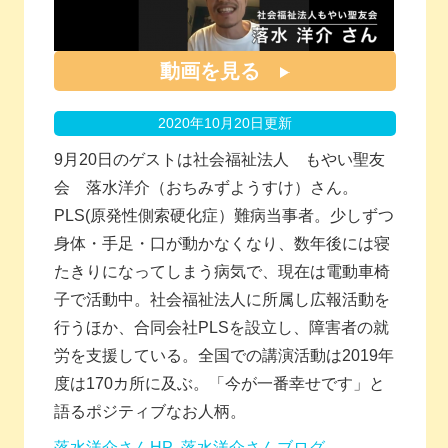
動画を見る
2020年10月20日更新
9月20日のゲストは社会福祉法人 もやい聖友
会 落水洋介（おちみずようすけ）さん。
PLS(原発性側索硬化症）難病当事者。少しずつ
身体・手足・口が動かなくなり、数年後には寝
たきりになってしまう病気で、現在は電動車椅
子で活動中。社会福祉法人に所属し広報活動を
行うほか、合同会社PLSを設立し、障害者の就
労を支援している。全国での講演活動は2019年
度は170カ所に及ぶ。「今が一番幸せです」と
語るポジティブなお人柄。
落水洋介さんHP
落水洋介さんブログ