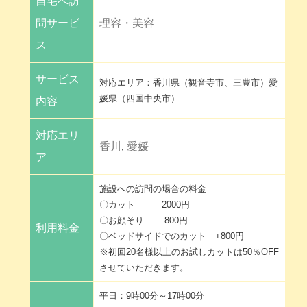
自宅へ訪
問サービ
理容・美容
ス
サービス
対応エリア：香川県（観音寺市、三豊市）愛
媛県（四国中央市）
内容
対応エリ
香川
愛媛
,
ア
施設への訪問の場合の料金
〇カット 2000円
〇お顔そり 800円
利用料金
〇ベッドサイドでのカット +800円
※初回20名様以上のお試しカットは50％OFF
させていただきます。
平日：9時00分～17時00分