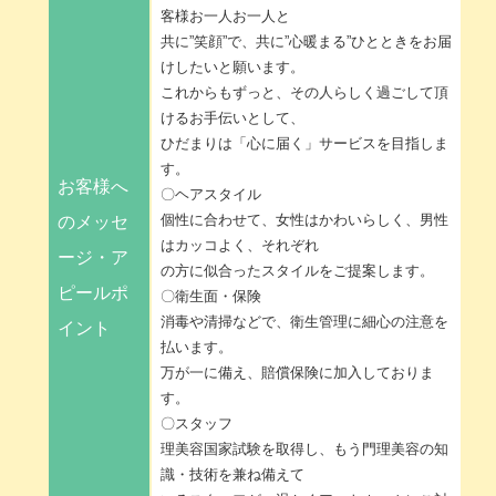
客様お一人お一人と
共に”笑顔”で、共に”心暖まる”ひとときをお届
けしたいと願います。
これからもずっと、その人らしく過ごして頂
けるお手伝いとして、
ひだまりは「心に届く」サービスを目指しま
す。
お客様へ
〇ヘアスタイル
個性に合わせて、女性はかわいらしく、男性
のメッセ
はカッコよく、それぞれ
ージ・ア
の方に似合ったスタイルをご提案します。
ピールポ
〇衛生面・保険
消毒や清掃などで、衛生管理に細心の注意を
イント
払います。
万が一に備え、賠償保険に加入しておりま
す。
〇スタッフ
理美容国家試験を取得し、もう門理美容の知
識・技術を兼ね備えて