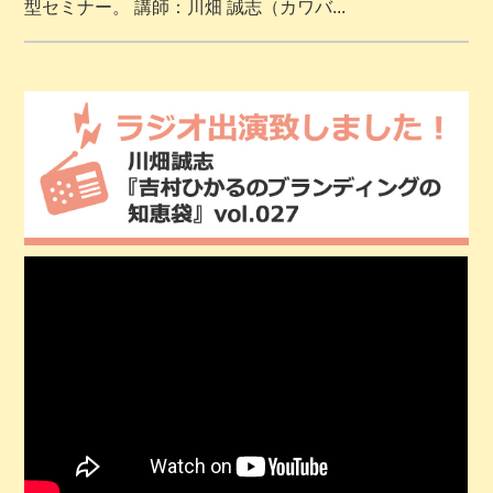
型セミナー。 講師：川畑 誠志（カワバ...