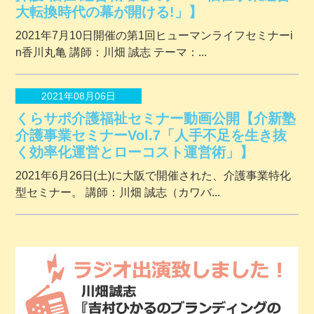
大転換時代の幕が開ける!」】
2021年7月10日開催の第1回ヒューマンライフセミナーi
n香川丸亀 講師：川畑 誠志 テーマ：...
2021年08月06日
くらサポ介護福祉セミナー動画公開【介新塾
介護事業セミナーVol.7「人手不足を生き抜
く効率化運営とローコスト運営術」】
2021年6月26日(土)に大阪で開催された、介護事業特化
型セミナー。 講師：川畑 誠志（カワバ...