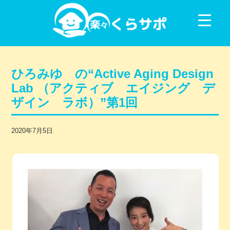
コンテンツに移動
ひろみゆ の“Active Aging Design
Lab （アクティブ エイジング デ
ザイン ラボ）”第1回
2020年7月5日