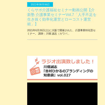
2021年08月06日
くらサポ介護福祉セミナー動画公開【介
新塾 介護事業セミナーVol.7「人手不足を
生き抜く効率化運営とローコスト運営
術」】
2021年6月26日(土)に大阪で開催された、介護事業特化型セ
ミナー。 講師：川畑 誠志（カワバ...