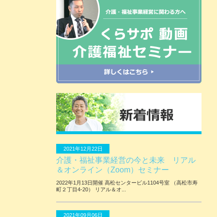
2021年12月22日
介護・福祉事業経営の今と未来 リアル
＆オンライン（Zoom）セミナー
2022年1月13日開催 ⾼松センタービル1104号室 （⾼松市寿
町２丁⽬4-20） リアル＆オ...
2021年09月06日