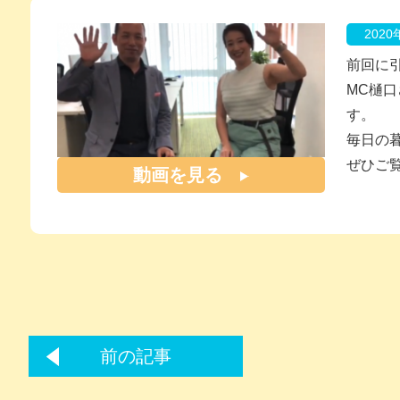
202
前回に
MC樋
す。
毎日の
ぜひご
動画を見る
前の記事