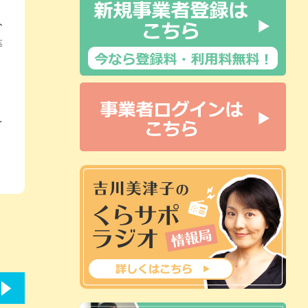
今
等
。
」
を