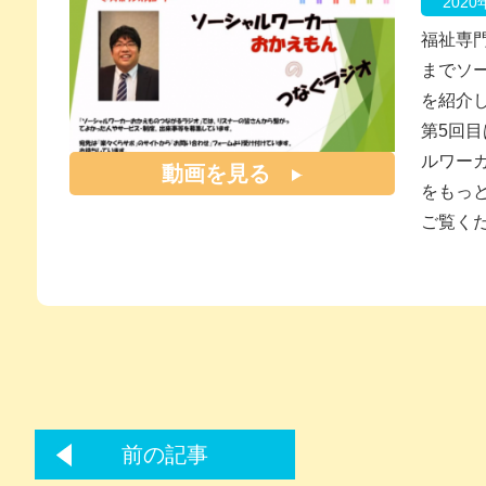
202
福祉専
までソ
を紹介
第5回
ルワーカ
動画を見る
をもっ
ご覧く
前の記事