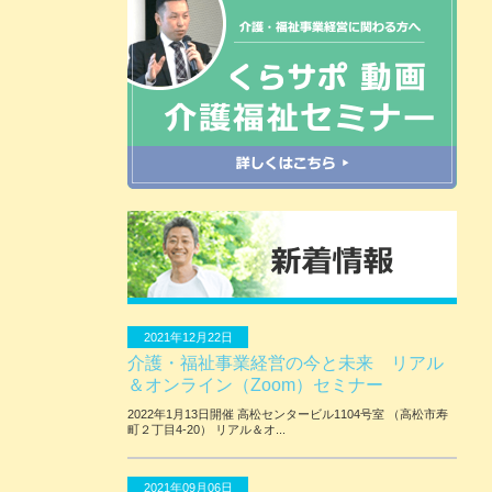
2021年12月22日
介護・福祉事業経営の今と未来 リアル
＆オンライン（Zoom）セミナー
2022年1月13日開催 ⾼松センタービル1104号室 （⾼松市寿
町２丁⽬4-20） リアル＆オ...
2021年09月06日