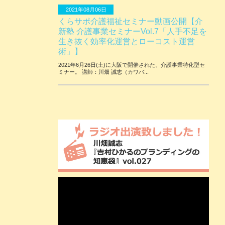
2021年08月06日
くらサポ介護福祉セミナー動画公開【介
新塾 介護事業セミナーVol.7「人手不足を
生き抜く効率化運営とローコスト運営
術」】
2021年6月26日(土)に大阪で開催された、介護事業特化型セ
ミナー。 講師：川畑 誠志（カワバ...