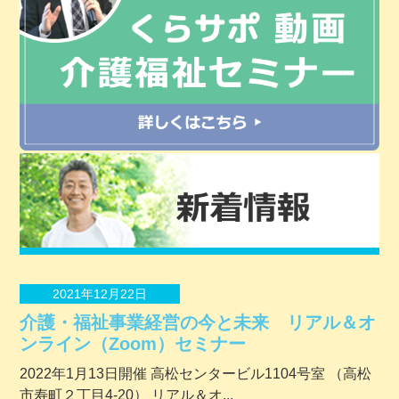
2021年12月22日
介護・福祉事業経営の今と未来 リアル＆オ
ンライン（Zoom）セミナー
2022年1月13日開催 ⾼松センタービル1104号室 （⾼松
市寿町２丁⽬4-20） リアル＆オ...