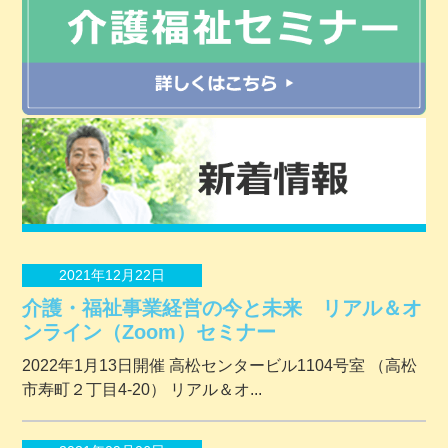
2021年12月22日
介護・福祉事業経営の今と未来 リアル＆オ
ンライン（Zoom）セミナー
2022年1月13日開催 ⾼松センタービル1104号室 （⾼松
市寿町２丁⽬4-20） リアル＆オ...