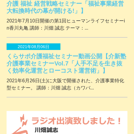
介護 福祉 経営戦略セミナー「福祉事業経営
大転換時代の幕が開ける!」】
2021年7月10日開催の第1回ヒューマンライフセミナーi
n香川丸亀 講師：川畑 誠志 テーマ：...
2021年08月06日
くらサポ介護福祉セミナー動画公開【介新塾
介護事業セミナーVol.7「人手不足を生き抜
く効率化運営とローコスト運営術」】
2021年6月26日(土)に大阪で開催された、介護事業特化
型セミナー。 講師：川畑 誠志（カワバ...